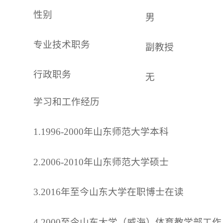
性别
男
专业技术职务
副教授
行政职务
无
学习和工作经历
1.1996-2000年山东师范大学本科
2.2006-2010年山东师范大学硕士
3.2016年至今山东大学在职博士在读
4.2000至今山东大学（威海）体育教学部工作