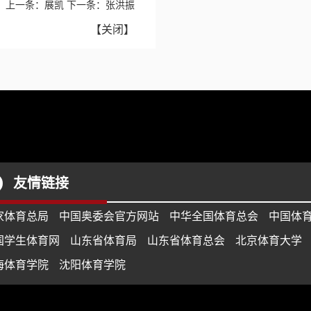
上一条：
展凯
下一条：
张洪振
【
关闭
】
友情链接
家体育总局
中国奥委会官方网站
中华全国体育总会
中国体
国学生体育网
山东省体育局
山东省体育总会
北京体育大学
海体育学院
沈阳体育学院