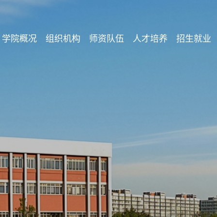
学院概况
组织机构
师资队伍
人才培养
招生就业