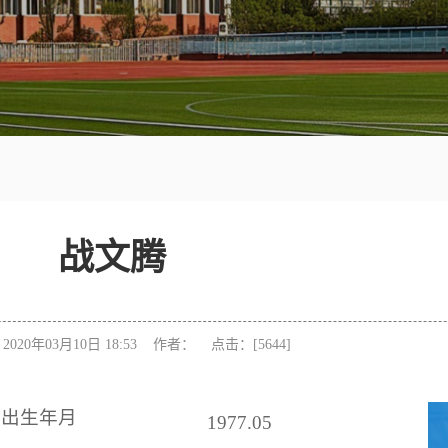
战文腾
020年03月10日 18:53 作者： 点击：[
5644
]
出生年月
1977.05