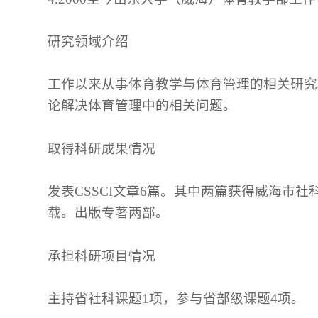
研究领域介绍
工作以来从事体育教学与体育管理的相关研究
论解决体育管理中的相关问题。
取得科研成果情况
发表CSSCI文章6篇。其中两篇获得威海市
载。出版专著两部。
承担科研项目情况
主持省社科课题1项，参与省部级课题4项。