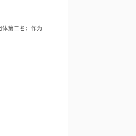
团体第二名；作为