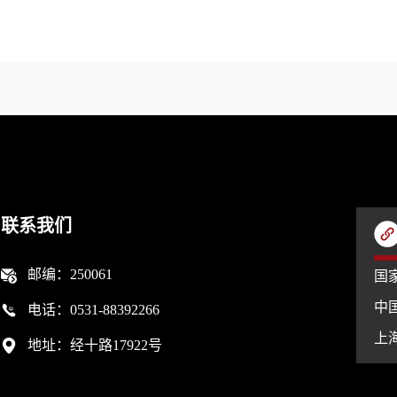
联系我们
邮编：250061
国
中
电话：0531-88392266
上
地址：经十路17922号