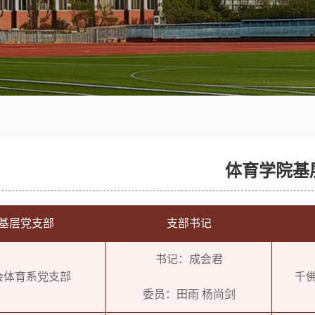
体育学院基
基层党支部
支部书记
书记：成会君
会体育系党支部
千佛
委员：田雨 杨尚剑