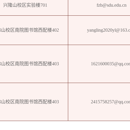
兴隆山校区实验楼701
fzb@sdu.edu.cn
山校区南院图书馆西配楼402
yangling2020yl@163.
山校区南院图书馆西配楼403
1621600035@qq.co
山校区南院图书馆西配楼403
2415758257@qq.co