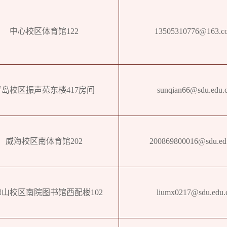
中心校区体育馆122
13505310776@163.c
青岛校区振声苑东楼417房间
sunqian66@sdu.edu.
威海校区南体育馆202
200869800016@sdu.ed
山校区南院图书馆西配楼102
liumx0217@sdu.edu.