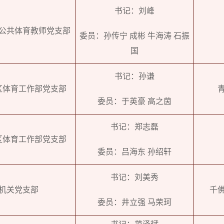
书记：刘峰
公共体育教师党支部
委员：孙传宁 成彬 牛海涛 石振
国
书记：孙谦
区体育工作部党支部
委员：于英豪 高之茵
书记：郑志磊
区体育工作部党支部
委员：吕海东 孙绍轩
书记：刘美秀
机关党支部
千佛
委员：井立强 马荣珂