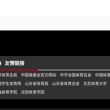
友情链接
家体育总局
中国奥委会官方网站
中华全国体育总会
中国体
国学生体育网
山东省体育局
山东省体育总会
北京体育大学
海体育学院
沈阳体育学院