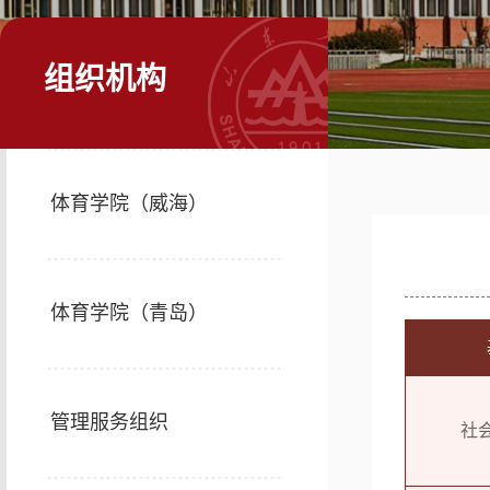
组织机构
体育学院（威海）
体育学院（青岛）
管理服务组织
社