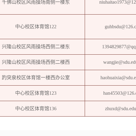
千佛山校区风雨操场南侧一楼东
niuhaitao1973@1
中心校区体育馆122
guhbsdu@126.
兴隆山校区风雨操场西侧二楼东
1394829877@qq
兴隆山校区风雨操场西侧二楼西
wangjie@sdu.ed
趵突泉校区体育馆一楼西办公室
haohuaixia@sdu.e
中心校区体育馆123
han45503@126
中心校区体育馆136
zhuxd@sdu.edu