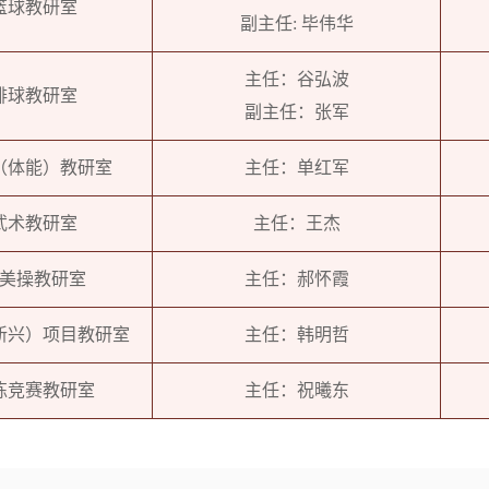
篮球教研室
副主任: 毕伟华
主任：谷弘波
排球教研室
副主任：张军
（体能）教研室
主任：单红军
武术教研室
主任：王杰
美操教研室
主任：郝怀霞
新兴）项目教研室
主任：韩明哲
练竞赛教研室
主任：祝曦东