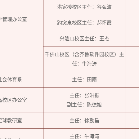
洪家楼校区主任：谷弘波
学管理办公室
趵突泉校区主任：郝怀霞
兴隆山校区主任：王杰
千佛山校区（含齐鲁软件园校区）主
任：牛海涛
社会体育系
主任：田雨
主任：张洪振
岛校区办公室
副主任：陈德旭
足球教研室
主任：徐勤昌
主任：牛海涛