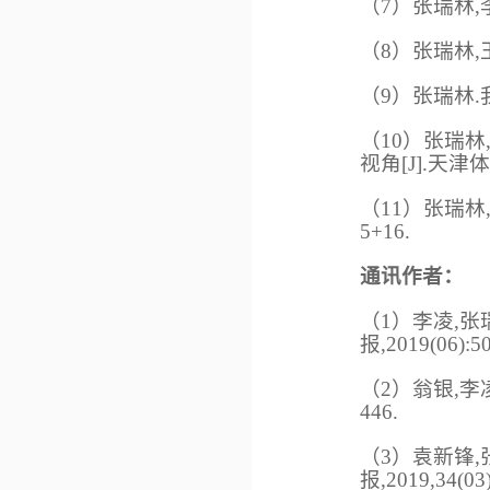
（
7
）
张瑞林,
（
8
）
张瑞林,王
（
9
）
张瑞林.我
（
10
）
张瑞林
视角[J].天津体育
（
11
）
张瑞林,
5+16.
通讯作者：
（1）李凌,张
报,2019(06):50
（2）翁银,李凌
446.
（3）袁新锋,
报,2019,34(03)