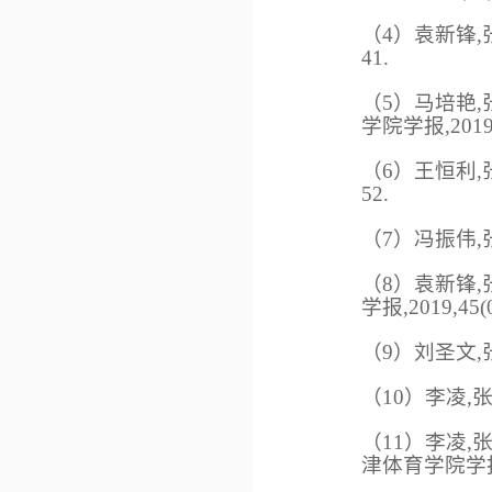
（4）袁新锋,张
41.
（5）马培艳,
学院学报,2019,3
（6）王恒利,张
52.
（7）冯振伟,张
（8）袁新锋,
学报,2019,45(0
（9）刘圣文,张
（10）李凌,张
（11）李凌,
津体育学院学报,20