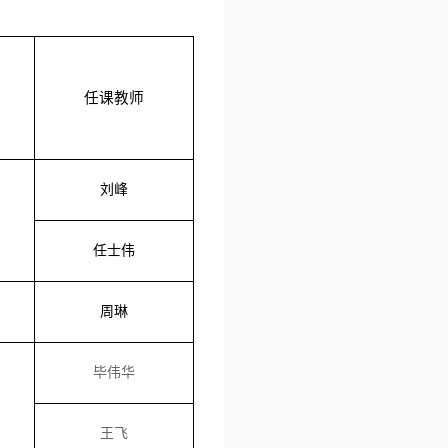
任课教师
刘峰
任士伟
周琳
毕伟华
王飞