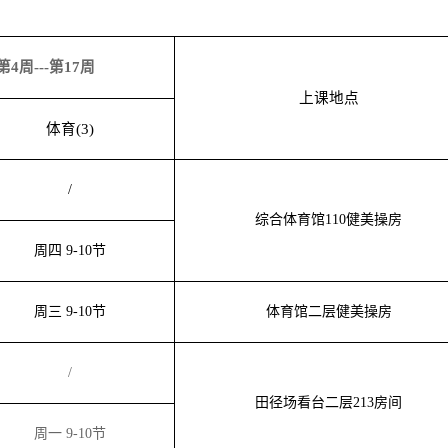
第4周---第17周
上课地点
体育(3)
/
综合体育馆110健美操房
周四 9-10节
周三 9-10节
体育馆二层健美操房
/
田径场看台二层213房间
周一 9-10节