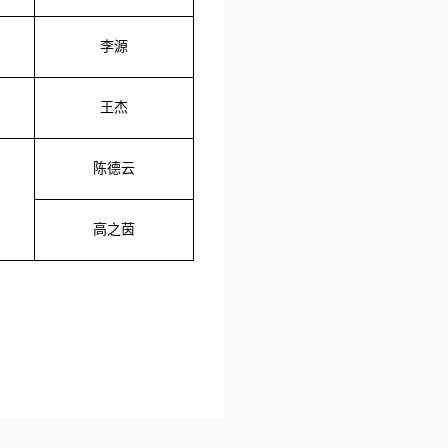
李源
王杰
陈德云
高之茵