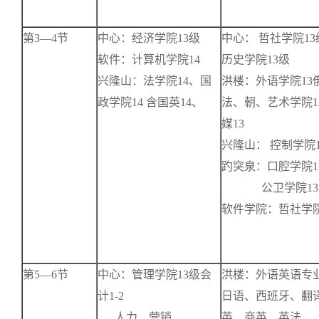
第3—4节
中心：经济学院13级
中心： 哲社学院13
软件：计算机学院14
历史学院13级
兴隆山：法学院14、国
洪楼：外语学院13
政学院14 含国英14、
法、朝、艺术学院1
媒13
兴隆山： 控制学院1
趵突泉：口腔学院1
公卫学院13
软件学院：哲社学院
第5—6节
中心：管理学院13级会
洪楼：外语英语专业
计1-2
日语、西班牙、翻
人力、营销
英、商英、英法