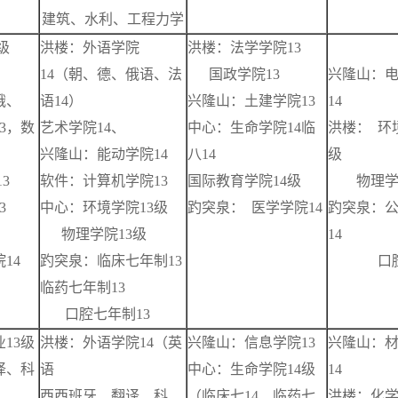
建筑、水利、工程力学
级
洪楼：外语学院
洪楼：法学学院13
14（朝、德、俄语、法
国政学院13
兴隆山：
俄、
语14）
兴隆山：土建学院13
14
3，数
艺术学院14、
中心：生命学院14临
洪楼： 环
兴隆山：能动学院14
八14
级
3
软件：计算机学院13
国际教育学院14级
物理学院
3
中心：环境学院13级
趵突泉： 医学学院14
趵突泉：
物理学院13级
14
14
趵突泉：临床七年制13
口腔学
临药七年制13
口腔七年制13
13级
洪楼：外语学院14（英
兴隆山：信息学院13
兴隆山：
译、科
语
中心：生命学院14级
14
西西班牙、翻译、科
（临床七14、临药七
洪楼：化学