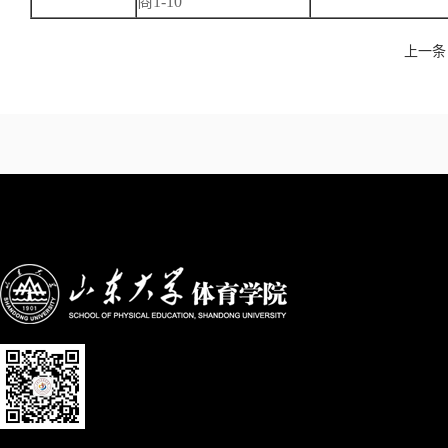
商1-10
上一条