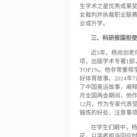
生学术之星优秀成果
女
裁判
并执裁职业联
业或升学。
三、科研报国担
近
5年，
杨尚剑老
项，出版学术专著1部
TOP1%。
他非常重视
好体育故事。
2024
了中国奥运故事，阐
月
全国两会
期间，
他
12月，作为
专家代表
锻炼的好处、注意事
在学生们眼中，
花，以学者担当回应