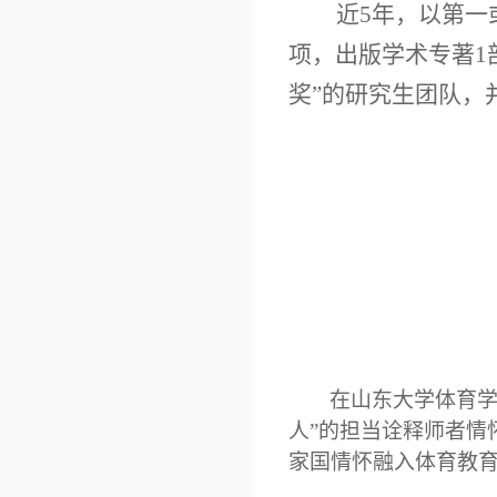
近
5
年，以第一
项，出版学术专著
1
奖
”
的
研究生
团队
，
在山东大学体育
人
”
的担当诠释师者情
家国情怀融入体育教