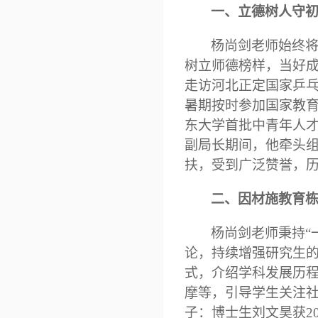
一、立德树人守
杨尚剑
老师
始终
树立师德榜样，当好
走访
河北正定国家乒
暑期按时参加国家教
东大学
首批中青年
人
副局长期间，他牵头
扶，受到广泛赞誉，
二、因材施教育
杨尚剑
老师秉持
“
论，持续增强研究生
式，介绍学科发展历
摩等，引导学生关注
子：博士生刘文昊获
2