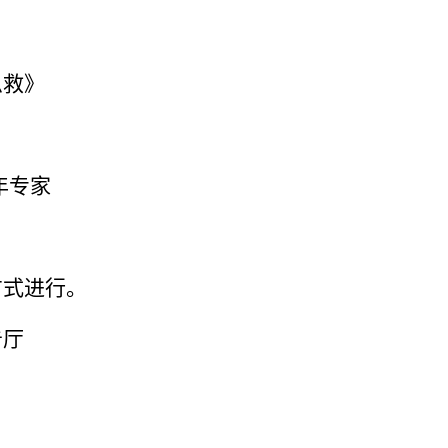
急救》
年专家
方式进行。
告厅