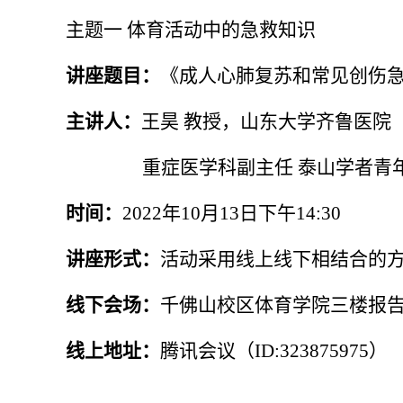
主题一 体育活动中的急救知识
讲座题目：
《成人心肺复苏和常见创伤
主讲人：
王昊 教授，山东大学齐鲁医院
重症医学科副主任
泰山学者青
时间：
2022
年
10
月
13
日下午
14:30
讲座形式：
活动采用线上线下相结合的
线下会场：
千佛山校区体育学院三楼报
线上地址：
腾讯会议（
ID:323875975
）