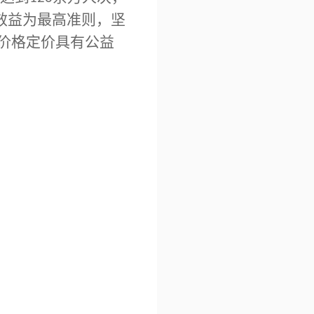
效益为最高准则，坚
价格定价具有公益