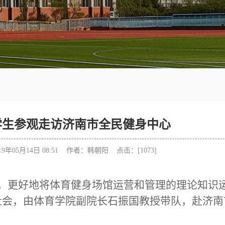
学生参观走访济南市全民健身中心
9年05月14日 08:51 作者：韩朝阳 点击：[
1073
]
，更好地将体育健身场馆运营和管理的理论知识
社会，由体育学院副院长石振国教授带队，赴济南