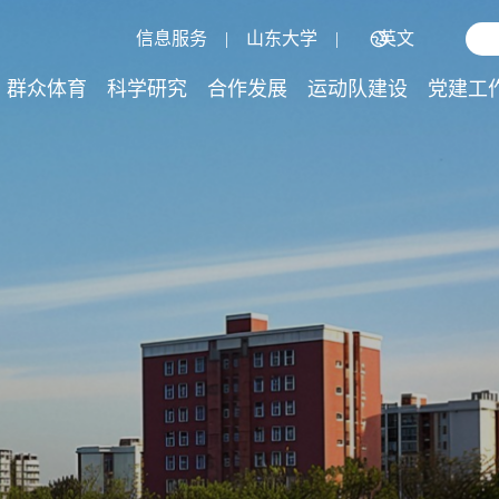
信息服务
|
山东大学
|
英文
群众体育
科学研究
合作发展
运动队建设
党建工