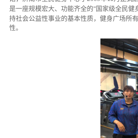
是一座规模宏大、功能齐全的
国家级全民健
"
持社会公益性事业的基本性质，健身广场所
性。