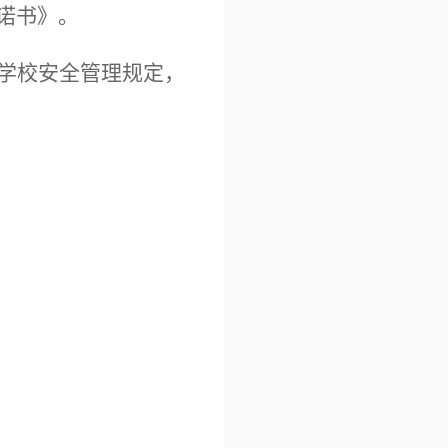
诺书》。
学校
安全
管理
规定，