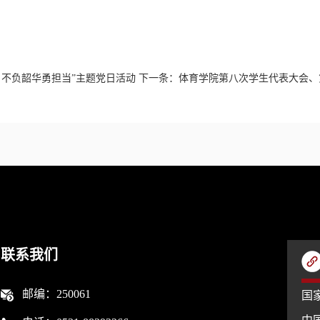
时 不负韶华勇担当”主题党日活动
下一条：
体育学院第八次学生代表大会、
联系我们
邮编：250061
国