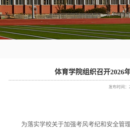
体育学院组织召开202
发布时间：2
为落实学校关于加强考风考纪
和安全管