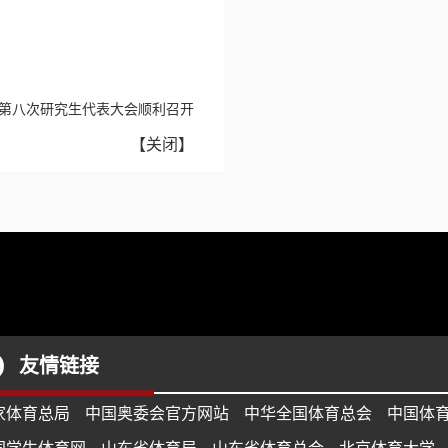
第八次研究生代表大会顺利召开
【
关闭
】
友情链接
家体育总局
中国奥委会官方网站
中华全国体育总会
中国体