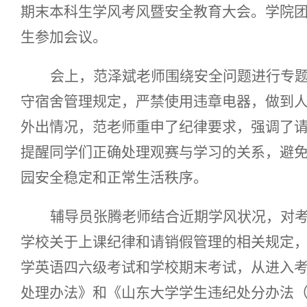
期末
本科生
学风考风暨安全教育大会。学院
生参加会议。
会上，
范泽斌老师围绕安全问题进行专
守宿舍管理规定，严禁使用违章电器，做到
外出情况，范老师重申了纪律要求，强调
了
提醒同学们正确处理观赛与学习的关系，
避
园安全稳定和正常生活秩序。
辅导员张腾老师结合近期学风状况，对
学校关于上课纪律和请销假管理的相关规定
学英语四六级考试和
学校
期末考试，
从进入
处理办法》
和
《山东大学学生违纪处分办法