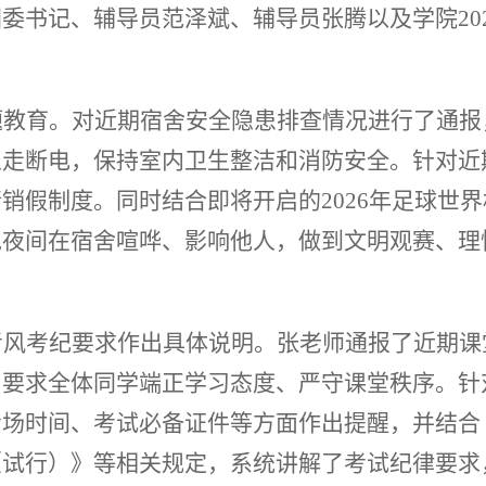
团委书记、辅导员范泽斌
、
辅导员张腾以及学院
2
题教育。对
近期
宿舍安全隐患排查情况进行了通报
人走断电，保持室内卫生整洁
和消防安全
。针对近
请销假制度
。
同时
结合
即将开启的
2026年
足球
世界
免
夜间在宿舍喧哗、影响他人，做到文明观赛、理
考风考纪要求作
出
具体说明。
张老师
通报了近期课
，要求全体同学端正学习态度、严守课堂秩序。针
考场时间、考试必备证件等方面作出提醒，并
结合
（试行
）
》
等
相关规定
，
系统讲解了考试纪律要求