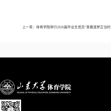
上一条：
体育学院举行2026届毕业生党员“青春逐梦正当