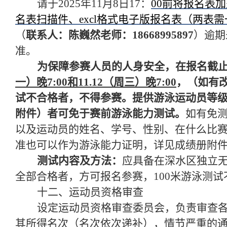
请于202
5
年
11
月
8
日17：
00前将报名表
名表扫描件、excl格式电子版报名表（两表需一
（
联系人：陈巍然老师：18668995897
）
逾期
准。
为保障参赛人员的人身安全，在报名截
一）晚7:00和11.12（周三）晚7:00
，（如有
试不合格者，不得参赛。提供游泳运动员等
附件）者可免于赛前游泳能力测试。
如有免
以及运动员的姓名、学号、性别、在什么比赛
准也可以作为游泳能力证明，详见成绩册附
测试内容及方法：
应具备在深水区独立无
全部合格者，方可报名参赛，100米游泳测
十二、运动员资格审查
设定运动员资格审查委员会，负责审查
其所得名次（名次依次递补），情节严重的