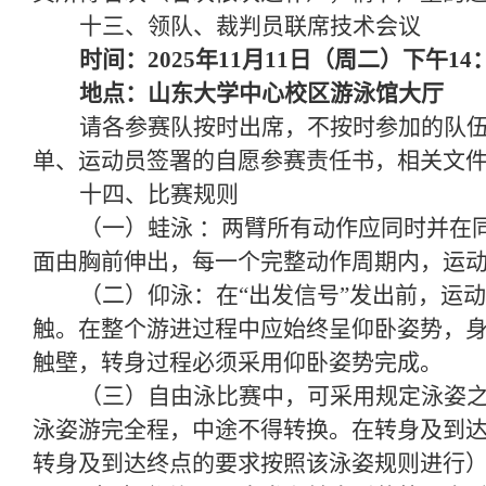
十三、领队、裁判员联席技术会议
时间：202
5
年
11
月
11
日
（
周二
）
下
午
14
地点：
山东大学中心校区游泳馆大厅
请各参赛队按时出席，不按时参加的队
单、运动员签署的自愿参赛责任书，相关文
十四、比赛规则
（一）蛙泳 ：两臂所有动作应同时并在
面由胸前伸出，每一个完整动作周期内，运
（二）仰泳：在“出发信号”发出前，运
触。在整个游进过程中应始终呈仰卧姿势，
触壁，转身过程必须采用仰卧姿势完成。
（三）自由泳比赛中，可采用规定泳姿
泳姿游完全程，中途不得转换。在转身及到
转身及到达终点的要求按照该泳姿规则进行