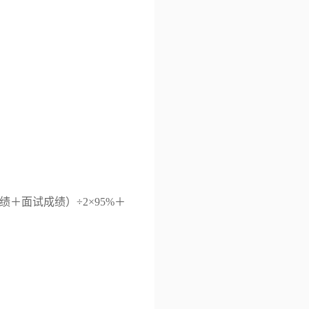
绩＋面试成绩）÷
2
×
95%
＋