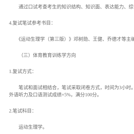
通过口试考查考生的知识结构、知识面、表达能力、综
4.
复试笔试参考书目：
《运动生理学（第三版）》邓树勋、王健、乔德才等主
（三）体育教育训练学方向
1.
复试方式：
笔试和面试相结合，笔试采取闭卷方式，时间为
3
小时
外语听力及口语测试成绩×
5%
，满分
100
分。
2.
笔试科目：
运动生理学。