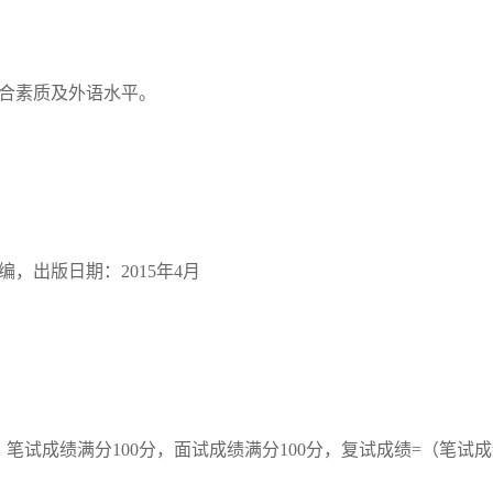
合素质及外语水平。
编，出版日期：
2015
年
4
月
。笔试成绩满分
100
分，面试成绩满分
100
分，复试成绩
=
（笔试成