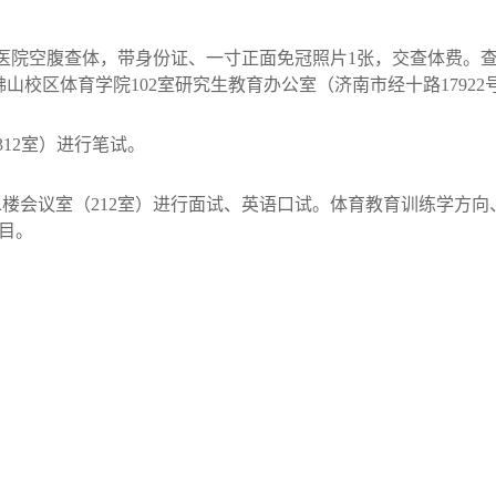
医院空腹查体，带身份证、一寸正面免冠照片
1
张，交查体费。
佛山校区体育学院
102
室研究生教育办公室（济南市经十路
17922
312
室）进行笔试。
二楼会议室（
212
室）进行面试、英语口试。体育教育训练学方向
目。