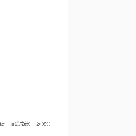
绩＋面试成绩）÷
2
×
95%
＋