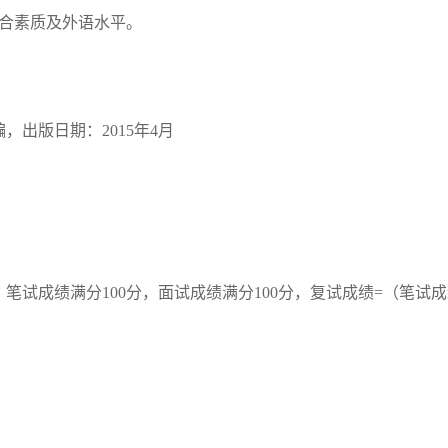
合素质及外语水平。
编，出版日期：
2015
年
4
月
。笔试成绩满分
100
分，面试成绩满分
100
分，复试成绩
=
（笔试成