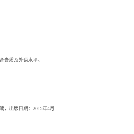
合素质及外语水平。
编，出版日期：
2015
年
4
月