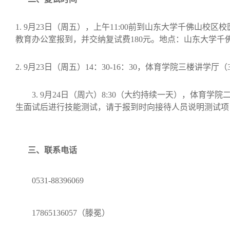
1. 9
月
23
日（周五），上午
11:00
前到山东大学千佛山校区校
教育办公室报到，并交纳复试费
180
元。地点：山东大学千
2. 9
月
23
日（周五）
14
：
30-16
：
30
，体育学院三楼讲学厅（
3. 9
月
24
日（周六）
8:30
（大约持续一天），体育学院
生面试后进行技能测试，
请于报到时向接待人员说明测试项
三、联系电话
0531-88396069
17865136057
（滕冕）