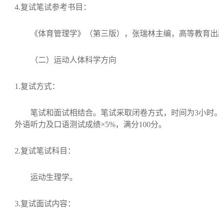
4.
复试笔试参考书目：
《体育管理学》（第三版），张瑞林主编，高等教育出
（二）运动人体科学方向
1.
复试方式：
笔试和面试相结合。笔试采取闭卷方式，时间为
3
小时
外语听力及口语测试成绩×
5%
，满分
100
分。
2.
复试笔试科目：
运动生理学。
3.
复试面试内容：