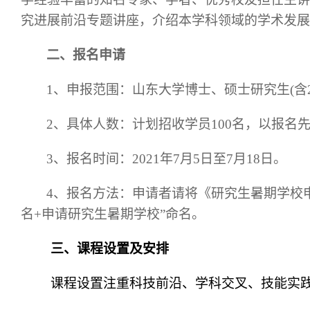
究进展前沿专题讲座
，
介绍本学科领域的学术发展
二、
报名申请
1
、申报范围：山东大学博士、硕士研究生
(
含
2
、具体人数：计划招收学员
100
名，以报名
3
、报名时间：
20
21
年
7
月
5
日
至
7
月
18
日
。
4
、报名方法：申请者请将
《
研究生暑期学校
名
+
申请研究生暑期学校
”
命名。
三、课程设置及安排
课程设置注重科技前沿、学科交叉、技能实