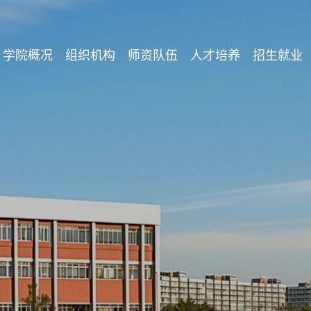
学院概况
组织机构
师资队伍
人才培养
招生就业