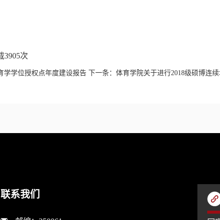
载
3905
次
育学学位授权点年度建设报告
下一条：
体育学院关于进行2018级硕博连
联系我们