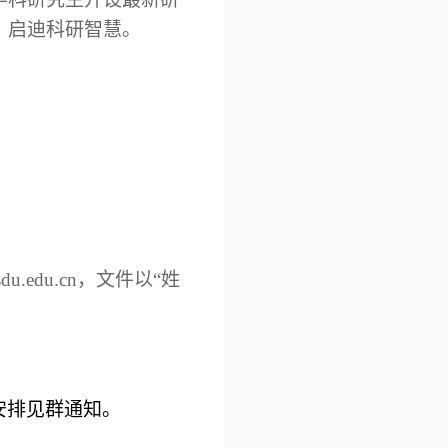
，启迪科研智慧。
du.edu.cn
，文件以
“
姓
安排见群通知
。