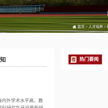
首页
>
人才培养
>
通知
热门要闻
海内外学术水平高、教
学科
研究生开设最新研