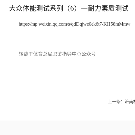
大众体能测试系列（6）—耐力素质测试
https://mp.weixin.qq.com/s/qdDqjwe0ek6t7-KH58mMmw
转载于体育总局职鉴指导中心公众号
上一条：
济南