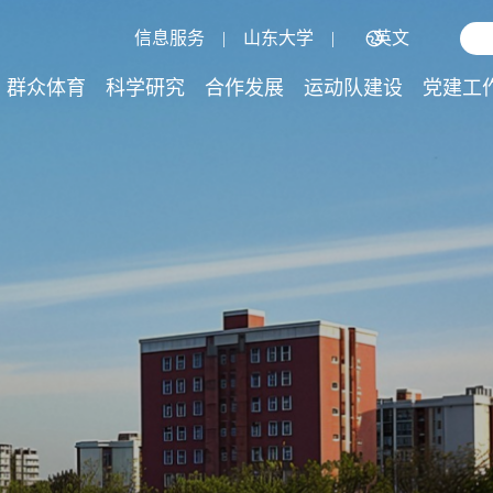
信息服务
|
山东大学
|
英文
群众体育
科学研究
合作发展
运动队建设
党建工