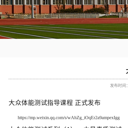
发布时间：2
大众体能测试指导课程 正式发布
https://mp.weixin.qq.com/s/wAhZg_iOqEr2a9ampexIgg