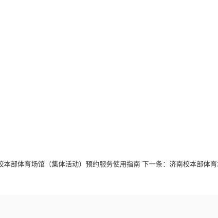
校本部体育场馆（集体活动）预约服务使用指南
下一条：
济南校本部体育