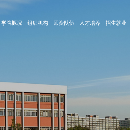
学院概况
组织机构
师资队伍
人才培养
招生就业