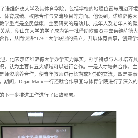
了诺维萨德大学及其体育学院，包括学校的地理位置与周边环境
、体育成绩、校际合作与交流项目等方面。他谈到，诺维萨德大
教学重点是全民健康，主要研究的是幼儿、成年人及老年人的健
关系，使山东大学的学子成为第一批借助欧盟资金去诺维萨德大
合作，从而促进
“
17+1
”
大学联盟的
建立，开展
体育赛事
，创建学
迎，
他表示诺维萨德大学办学实力厚实，
办学特点与人才培养具
况，认为主要有五大领域可以进行合作。一是人才培养合作，主
是
师资培养合作
，使青年教师进行长期或短期的
交流
；四是
赛事
。期间，
Dejan
M
adic
一行还就合作事宜与体育学院进行了深入的
的
下一步推进
工作进行了细致部署。