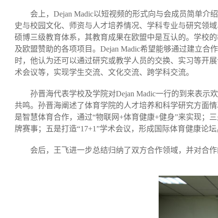
会上，
Dejan
M
adic
以短视频的形式向与会成员简单介绍
史与校园文化、师资与人才培养情况、学科专业与研究领域
硕博三级教育体系，其教育成果在欧盟中是互认的。学校的
及欧盟赞助的各项项目。
Dejan
M
adic
希
望能够通过建立合作
时，他认为还可以通过研究或教学人员的交换、实习等开展
术会议等，实现学生交流、文化交流、跨学科交流。
孙晋海代表学校及学院对
Dejan
M
adic
一行的到来表示欢
共鸣
。
孙晋海阐述了体育学院的人才培养和科学研究方面情
是智慧体育合作，通过
“物联网
+体育健康+健身
”来实现；三
牌
赛事
；五是打造
“
17+1
”
学术会议
，形成国际体育
健康论坛
会后，王飞进一步
总结归纳
了双方
合作
领域，并对合作