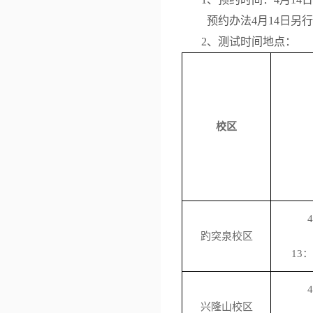
预约办法4月14日另
2、测试时间地点：
校区
4
趵突泉校区
1
3
：
4
兴隆山校区