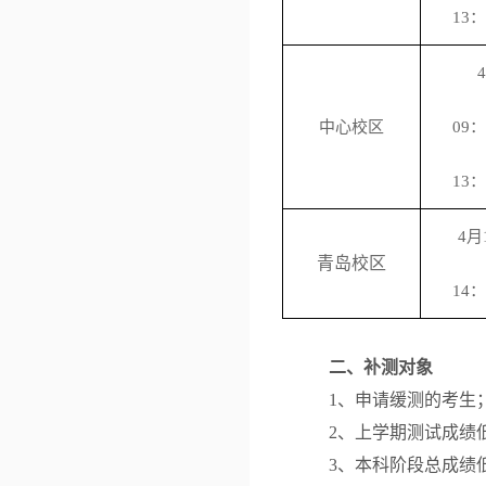
13
：
4
中心校区
0
9
：
13
：
4
月
青岛校区
1
4
：
二、补
测
对象
1、申请缓测的考生
2、上学期测试成绩
3、本科阶段总成绩低