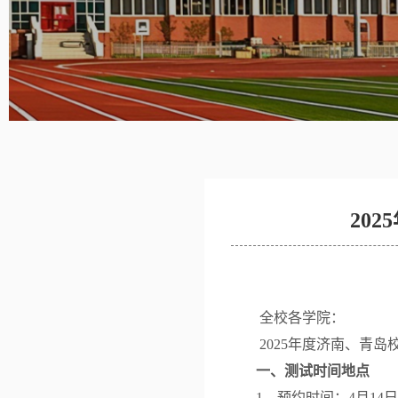
20
全校
各学院：
202
5
年度
济南、青岛
一、
测试
时间地点
1、预约时间：
4
月
1
4
日