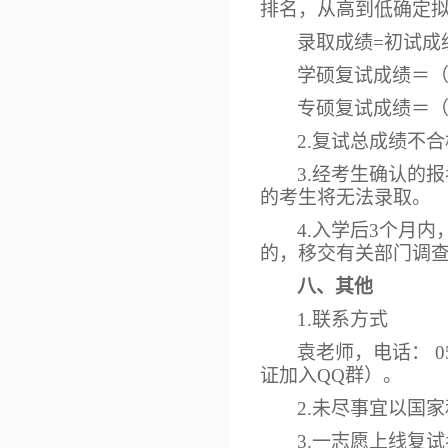
排名，从高到低确定
录取成绩
=初试成绩
学硕复试成绩＝
专硕复试成绩＝
2.复试总成绩不
3.经考生确认的
的考生将无法录取。
4.入学后3个月
的，移交有关部门调
八、其他
1.联系方式
袁老师，电话：
证加入QQ群）。
2.未尽事宜以国
3.一志愿上线复