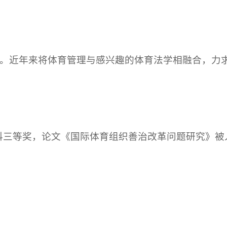
。近年来将体育管理与感兴趣的体育法学相融合，力
社科三等奖，论文《国际体育组织善治改革问题研究》