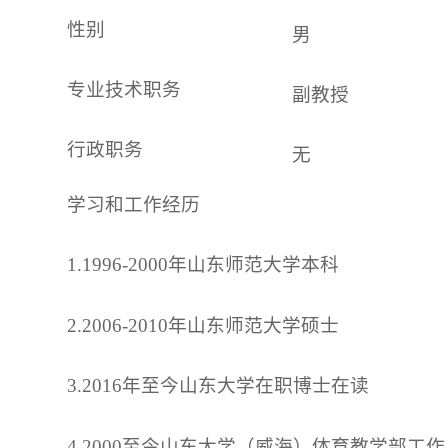
性别
男
专业技术职务
副教授
行政职务
无
学习和工作经历
1.1996-2000年山东师范大学本科
2.2006-2010年山东师范大学硕士
3.2016年至今山东大学在职博士在读
4.2000至今山东大学（威海）体育教学部工作