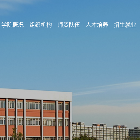
学院概况
组织机构
师资队伍
人才培养
招生就业