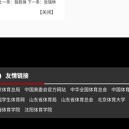
上一条：
昝胜锋
下一条：
张瑞林
【
关闭
】
友情链接
家体育总局
中国奥委会官方网站
中华全国体育总会
中国体
国学生体育网
山东省体育局
山东省体育总会
北京体育大学
海体育学院
沈阳体育学院