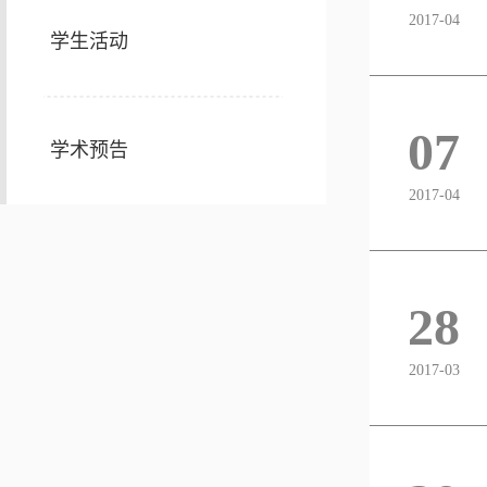
2017-04
学生活动
07
学术预告
2017-04
28
2017-03