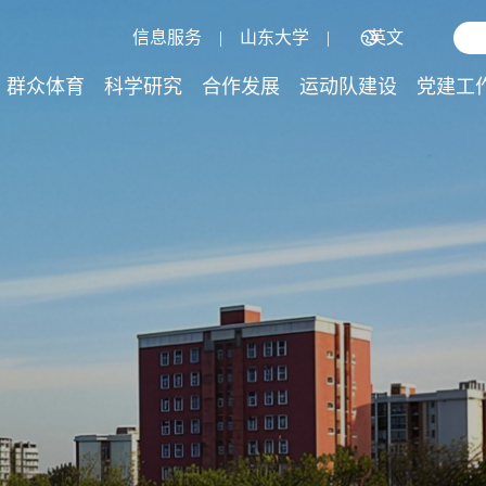
信息服务
|
山东大学
|
英文
群众体育
科学研究
合作发展
运动队建设
党建工