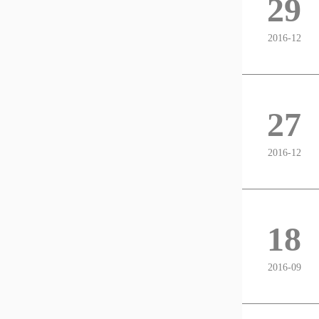
29
2016-12
27
2016-12
18
2016-09