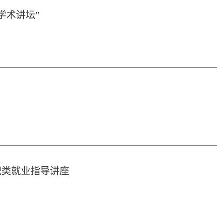
学术讲坛”
职类就业指导讲座