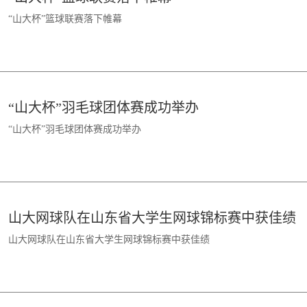
“山大杯”篮球联赛落下帷幕
“山大杯”羽毛球团体赛成功举办
“山大杯”羽毛球团体赛成功举办
山大网球队在山东省大学生网球锦标赛中获佳绩
山大网球队在山东省大学生网球锦标赛中获佳绩