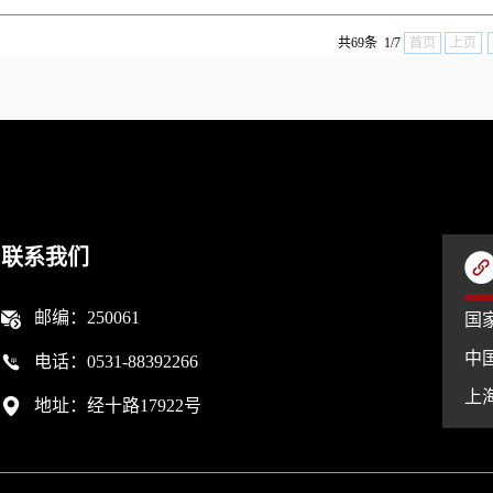
共69条 1/7
首页
上页
联系我们
邮编：250061
国
中
电话：0531-88392266
上
地址：经十路17922号